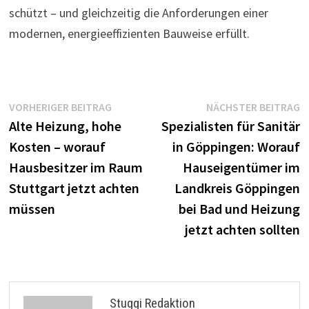
schützt – und gleichzeitig die Anforderungen einer
modernen, energieeffizienten Bauweise erfüllt.
Beitragsnavigation
Vorheriger
N
VORHERIGER BEITRAG
NÄCHSTER BEITRAG
Beitrag:
B
Alte Heizung, hohe
Spezialisten für Sanitär
Kosten – worauf
in Göppingen: Worauf
Hausbesitzer im Raum
Hauseigentümer im
Stuttgart jetzt achten
Landkreis Göppingen
müssen
bei Bad und Heizung
jetzt achten sollten
Stuggi Redaktion