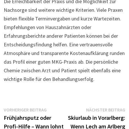
Die Erreichbarkeit der Praxis und die Möglichkeit zur
Nachsorge sind weitere wichtige Kriterien. Viele Praxen
bieten flexible Terminvergaben und kurze Wartezeiten.
Empfehlungen von Hauszahnärzten oder
Erfahrungsberichte anderer Patienten können bei der
Entscheidungsfindung helfen. Eine vertrauensvolle
Atmosphäre und transparente Kostenaufklärung runden
das Profil einer guten MKG-Praxis ab. Die persönliche
Chemie zwischen Arzt und Patient spielt ebenfalls eine
wichtige Rolle für den Behandlungserfolg.
Beitragsnavigation
Vorheriger
N
VORHERIGER BEITRAG
NÄCHSTER BEITRAG
Beitrag:
B
Frühjahrsputz oder
Skiurlaub in Vorarlberg:
Profi-Hilfe – Wann lohnt
Wenn Lech am Arlberg