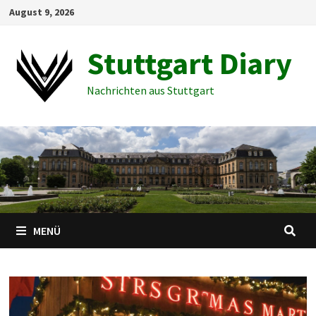
Zum
August 9, 2026
Inhalt
springen
Stuttgart Diary
Nachrichten aus Stuttgart
MENÜ