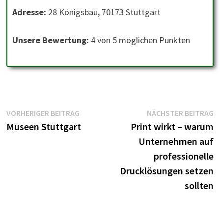
Adresse:
28 Königsbau, 70173 Stuttgart
Unsere Bewertung:
4 von 5 möglichen Punkten
Beitragsnavigation
Vorheriger
N
VORHERIGER BEITRAG
NÄCHSTER BEITRAG
Beitrag:
B
Museen Stuttgart
Print wirkt – warum
Unternehmen auf
professionelle
Drucklösungen setzen
sollten