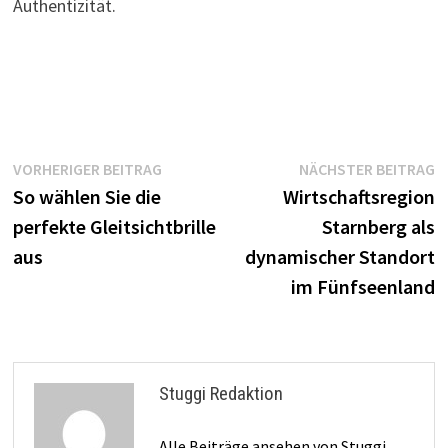
Authentizität.
Beitragsnavigation
Vorheriger
N
VORHERIGER BEITRAG
NÄCHSTER BEITRAG
Beitrag:
B
So wählen Sie die
Wirtschaftsregion
perfekte Gleitsichtbrille
Starnberg als
aus
dynamischer Standort
im Fünfseenland
Stuggi Redaktion
Alle Beiträge ansehen von Stuggi