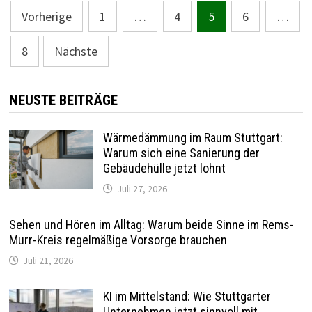
Seitennummerierung
Vorherige
1
…
4
5
6
…
der
8
Nächste
Beiträge
NEUSTE BEITRÄGE
Wärmedämmung im Raum Stuttgart:
Warum sich eine Sanierung der
Gebäudehülle jetzt lohnt
Juli 27, 2026
Sehen und Hören im Alltag: Warum beide Sinne im Rems-
Murr-Kreis regelmäßige Vorsorge brauchen
Juli 21, 2026
KI im Mittelstand: Wie Stuttgarter
Unternehmen jetzt sinnvoll mit